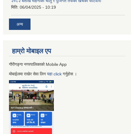
२०८२ बैशाख महिनाको चालु र पुँजिगत तर्फको खर्चको फाँटवारी
मिति:
06/04/2025 - 10:19
अन्य
हाम्रो माेबाइल एप
गौरीगङ्गा नगरपालिकाको Mobile App
मोबाईलमा राखेर सेवा लिन
यहा
click
गर्नुहाेस ।