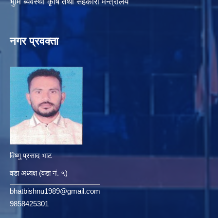
भुमि ब्यवस्था कृषि तथा सहकारी मन्त्रालय
नगर प्रवक्ता
विष्णु प्रसाद भाट
वडा अध्यक्ष (वडा नं. ५)
bhatbishnu1989@gmail.com
9858425301