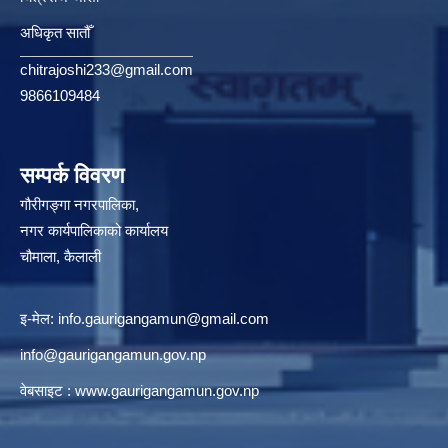
अधिकृत सातौँ
chitrajoshi233@gmail.com
9866109484
सम्पर्क विवरण
गौरीगङ्गा नगरपालिका,
नगर कार्यपालिकाको कार्यालय
चौमाला, कैलाली
इ-मेल:
info.gaurigangamun@gmail.com
info@gaurigangamun.gov.np
वेबसाइट :
www.gaurigangamun.gov.np