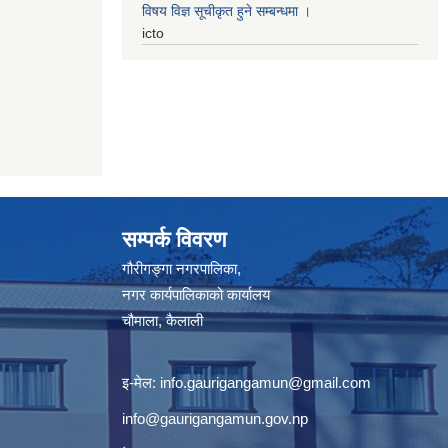
विषय विज्ञ सूचीकृत हुने सम्बन्धमा ।
icto
सम्पर्क विवरण
गौरीगङ्गा नगरपालिका,
नगर कार्यपालिकाको कार्यालय
चौमाला, कैलाली
इ-मेल:
info.gaurigangamun@gmail.com
info@gaurigangamun.gov.np