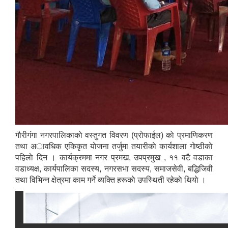
गाैरीगंगा नगरपालिकाकाे वस्तुगत विवरण (प्रोफाईल) काे प्रमाणिकरण
तथा अावधिक एकिकृत याेजना तर्जुमा तयारीकाे कार्यशाला गाेष्ठीकाे
पहिलाे दिन । कार्यक्रममा नगर प्रमख, उपप्रमुख , ११ वटै वडाका
वडाध्यक्ष, कार्यपालिका सदस्य, नगरसभा सदस्य, समाजसेवी, बद्धिजिवी
तथा विभिन्न क्षेत्रमा काम गर्ने व्यक्ति हरूकाे उपस्थिती रहेकाे थियाे ।